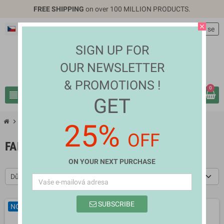
FREE SHIPPING
on over 100 MILLION PRODUCTS.
close
Čeština
EUR €
person
Přihlásit se
SIGN UP FOR
OUR NEWSLETTER
& PROMOTIONS !
0
view_headline
search
GET
chevron_right
chevron_right
Home Appliances
Fans & Water Heaters
25%
OFF
FANS & WATER HEATERS
ON YOUR NEXT PURCHASE
Důležitost
SUBSCRIBE
NOVÉ
NOVÉ