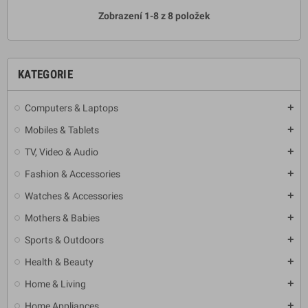
Zobrazení 1-8 z 8 položek
KATEGORIE
Computers & Laptops
add
Mobiles & Tablets
add
TV, Video & Audio
add
Fashion & Accessories
add
Watches & Accessories
add
Mothers & Babies
add
Sports & Outdoors
add
Health & Beauty
add
Home & Living
add
Home Appliances
add