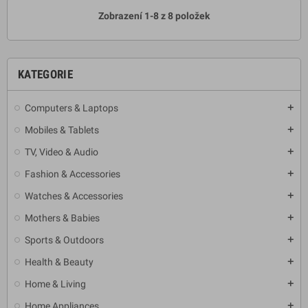
Zobrazení 1-8 z 8 položek
KATEGORIE
Computers & Laptops
add
Mobiles & Tablets
add
TV, Video & Audio
add
Fashion & Accessories
add
Watches & Accessories
add
Mothers & Babies
add
Sports & Outdoors
add
Health & Beauty
add
Home & Living
add
Home Appliances
add