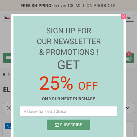
FREE SHIPPING
on over 100 MILLION PRODUCTS.
close
Čeština
EUR €
person
Přihlásit se
SIGN UP FOR
OUR NEWSLETTER
& PROMOTIONS !
0
view_headline
search
GET
chevron_right
chevron_right
Home Appliances
Electric Pans
25%
OFF
ELECTRIC PANS
ON YOUR NEXT PURCHASE
Důležitost
SUBSCRIBE
NOVÉ
NOVÉ