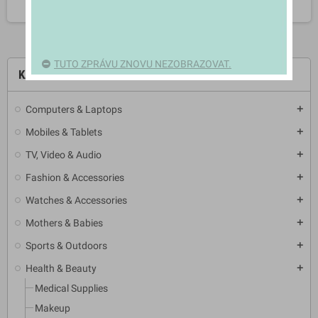
TUTO ZPRÁVU ZNOVU NEZOBRAZOVAT.
KATEGORIE
Computers & Laptops
add
Mobiles & Tablets
add
TV, Video & Audio
add
Fashion & Accessories
add
Watches & Accessories
add
Mothers & Babies
add
Sports & Outdoors
add
Health & Beauty
add
Medical Supplies
Makeup