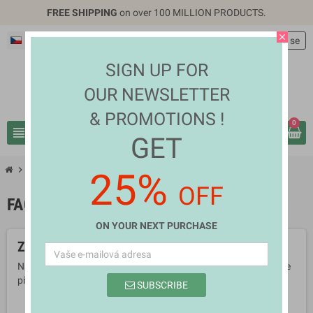
FREE SHIPPING
on over 100 MILLION PRODUCTS.
close
Čeština
EUR €
person
Přihlásit se
SIGN UP FOR
OUR NEWSLETTER
& PROMOTIONS !
0
view_headline
search
GET
chevron_right
chevron_right
Health & Beauty
Facial Care
25%
OFF
FACIAL CARE
ON YOUR NEXT PURCHASE
Zatím zde nejsou žádné produkty
Navštivte nás za pár dní znovu. Produkty se zobrazí, hned jak je
přidáme.
SUBSCRIBE
search