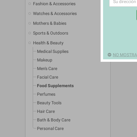
Fashion & Accessories
add
Watches & Accessories
add
Mothers & Babies
add
Sports & Outdoors
add
Health & Beauty
add
Medical Supplies
NO MOSTRAR
Makeup
Men's Care
Facial Care
Food Supplements
Perfumes
Beauty Tools
Hair Care
Bath & Body Care
Personal Care