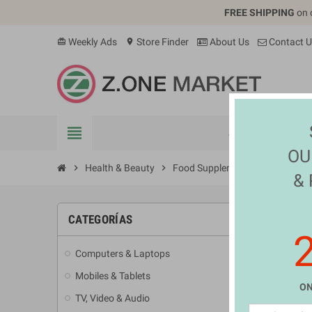
FREE SHIPPING
on 
Weekly Ads
Store Finder
About Us
Contact U
card_giftcard
location_on
view_headline
SHOP
ELEC
OU
chevron_right
Health & Beauty
chevron_right
Food Supplements
&
FOOD
CATEGORÍAS
Computers & Laptops
add
No ha
Mobiles & Tablets
add
¡Estate
ON
TV, Video & Audio
add