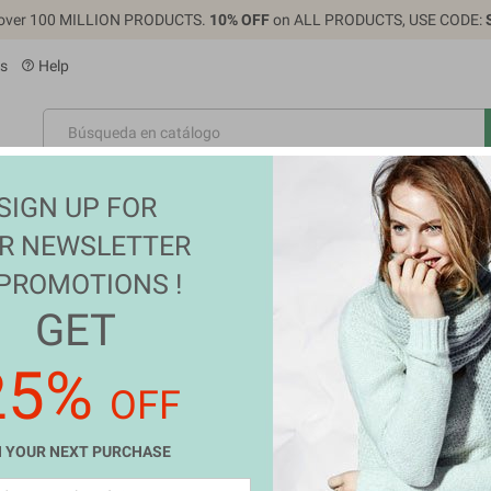
over 100 MILLION PRODUCTS.
10% OFF
on ALL PRODUCTS, USE CODE:
s
Help
help_outline
NEW
SIGN UP FOR
TRONIC
FASHION
APPLIANCES
SALES
BRAN
R NEWSLETTER
 PROMOTIONS !
GET
 SUPPLEMENTS
25%
OFF
y productos disponibles
 atento! Próximamente se añadirán más productos.
 YOUR NEXT PURCHASE