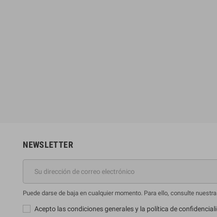
ue Jones
Bruno Long
€
59,86 €
26,51 €
66,51 €
-10%
-10%
NEWSLETTER
Puede darse de baja en cualquier momento. Para ello, consulte nuestra 
Acepto las condiciones generales y la política de confidencial