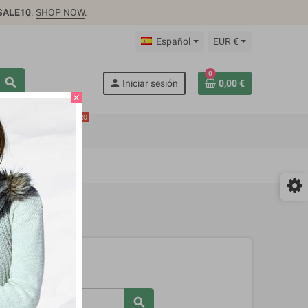
SALE10
.
SHOP NOW
.
Español
EUR €
0
search
person
Iniciar sesión
0,00 €
close
PRO
DS
FEATURES
search