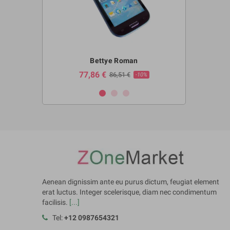
ng
Bettye Roman
Bl
77,86 €
23,86 
€
86,51 €
-10%
-10%
Aenean dignissim ante eu purus dictum, feugiat element
erat luctus. Integer scelerisque, diam nec condimentum
facilisis.
[...]
Tel:
+12 0987654321