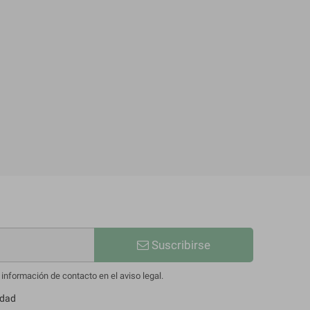
Bettye Roman
77,86 €
86,51 €
-10%
Suscribirse
información de contacto en el aviso legal.
idad