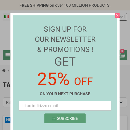
FREE SHIPPING
on over 100 MILLION PRODUCTS.
close
Italiano
EUR €
person
Accedi
SIGN UP FOR
OUR NEWSLETTER
& PROMOTIONS !
0
view_headline
search
GET
chevron_right
chevron_right
Mobiles & Tablets
Tablets
25%
OFF
TABLETS
ON YOUR NEXT PURCHASE
Rilevanza
SUBSCRIBE
NUOVO
NUOVO