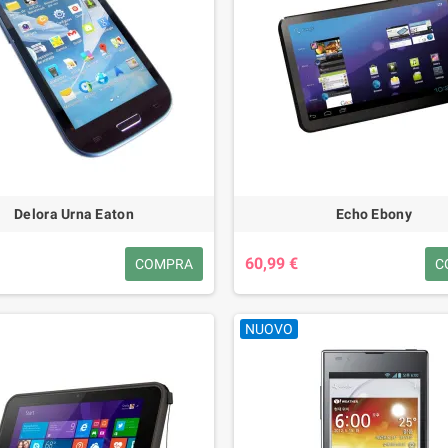
Delora Urna Eaton
Echo Ebony
60,99 €
COMPRA
C
NUOVO