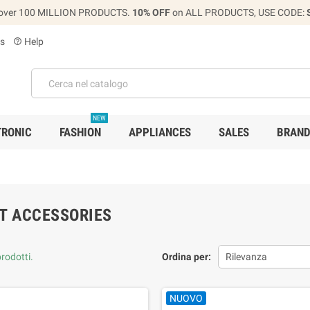
over 100 MILLION PRODUCTS.
10% OFF
on ALL PRODUCTS, USE CODE:
s
Help
help_outline
NEW
TRONIC
FASHION
APPLIANCES
SALES
BRAN
T ACCESSORIES
rodotti.
Ordina per:
Rilevanza
NUOVO