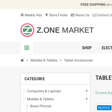
FREE SHIPPING
on 
Weekly Ads
Store Finder
About Us
Contact U
card_giftcard
location_on
view_headline
SHOP
ELEC
chevron_right
Mobiles & Tablets
chevron_right
Tablet Accessories
TABLE
CATEGORIE
Computers & Laptops
add
Ci sono 8 p
Mobiles & Tablets
add
Basic Phones
NUOVO