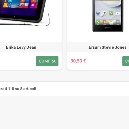
Erika Levy Dean
Ersum Stevie Jones
30,50 €
COMPRA
C
zati 1-8 su 8 articoli