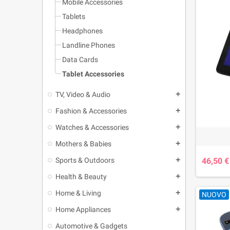
Mobile Accessories
Tablets
Headphones
Landline Phones
Data Cards
Tablet Accessories
TV, Video & Audio
add
Fashion & Accessories
add
Watches & Accessories
add
Mothers & Babies
add
Sports & Outdoors
46,50 €
add
Health & Beauty
add
Home & Living
add
NUOVO
Home Appliances
add
Automotive & Gadgets