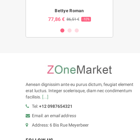
ng
Bettye Roman
Bl
77,86 €
23,86 
€
86,51 €
-10%
-10%
Aenean dignissim ante eu purus dictum, feugiat element
erat luctus. Integer scelerisque, diam nec condimentum
facilisis.
[...]
Tel:
+12 0987654321
Email:
an email address
Address: 6 Bis Rue Meyerbeer