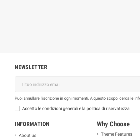
ue Jones
Bruno Long
€
59,86 €
26,51 €
66,51 €
-10%
-10%
NEWSLETTER
Puoi annullare l'iscrizione in ogni momenti. A questo scopo, cerca le info
Accetto le condizioni generali e la politica di riservatezza
Why Choose
INFORMATION
Theme Features
About us