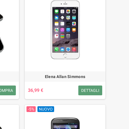
Elena Allan Simmons
36,99 €
OMPRA
DETTAGLI
-5%
NUOVO