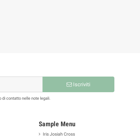
Bettye Roman
77,86 €
86,51 €
-10%
Iscriviti
 di contatto nelle note legali.
Sample Menu
Iris Josiah Cross