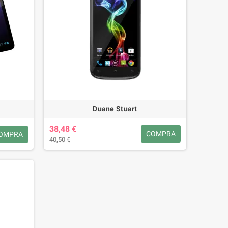
Duane Stuart
38,48 €
COMPRA
OMPRA
40,50 €