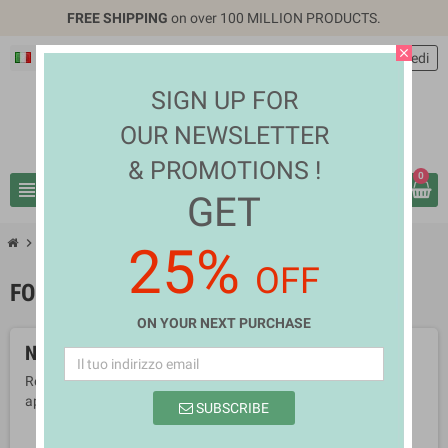
FREE SHIPPING
on over 100 MILLION PRODUCTS.
close
Italiano
EUR €
person
Accedi
SIGN UP FOR
OUR NEWSLETTER
& PROMOTIONS !
0
view_headline
search
GET
chevron_right
chevron_right
Health & Beauty
Food Supplements
25%
OFF
FOOD SUPPLEMENTS
ON YOUR NEXT PURCHASE
Non ci sono ancora prodotti disponibili
Resta in contatto! Altri prodotti verranno mostrati qui non
appena saranno stati aggiunti.
SUBSCRIBE
search