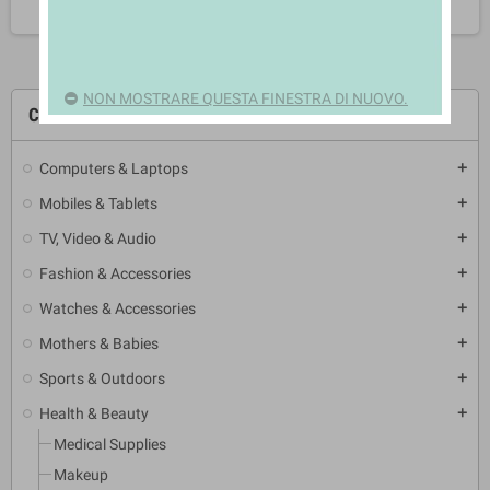
NON MOSTRARE QUESTA FINESTRA DI NUOVO.
CATEGORIE
Computers & Laptops
add
Mobiles & Tablets
add
TV, Video & Audio
add
Fashion & Accessories
add
Watches & Accessories
add
Mothers & Babies
add
Sports & Outdoors
add
Health & Beauty
add
Medical Supplies
Makeup