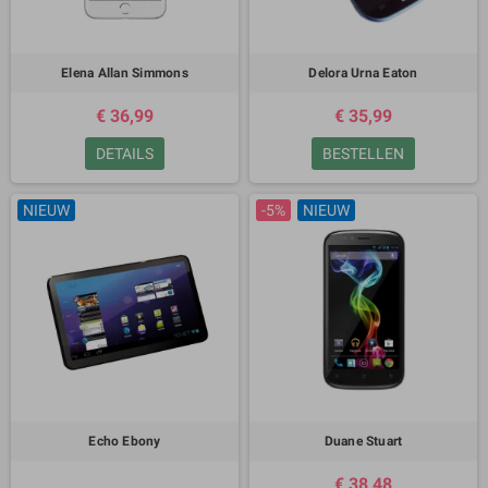
Elena Allan Simmons
Delora Urna Eaton
€ 36,99
€ 35,99
DETAILS
BESTELLEN
NIEUW
-5%
NIEUW
Echo Ebony
Duane Stuart
€ 38,48