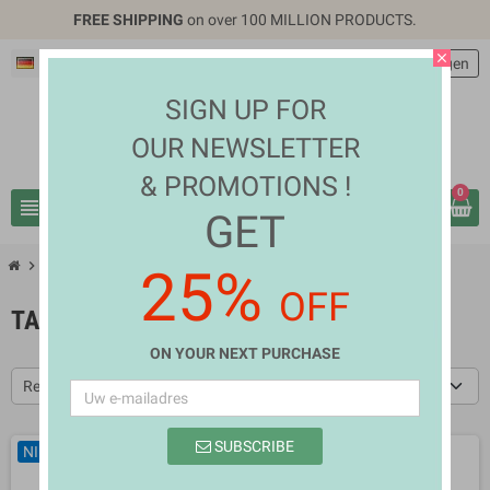
FREE SHIPPING
on over 100 MILLION PRODUCTS.
close
Nederlands
EUR €
person
Inloggen
SIGN UP FOR
OUR NEWSLETTER
& PROMOTIONS !
0
view_headline
search
GET
chevron_right
chevron_right
Mobiles & Tablets
Tablets
25%
OFF
TABLETS
ON YOUR NEXT PURCHASE
Relevantie
SUBSCRIBE
NIEUW
NIEUW