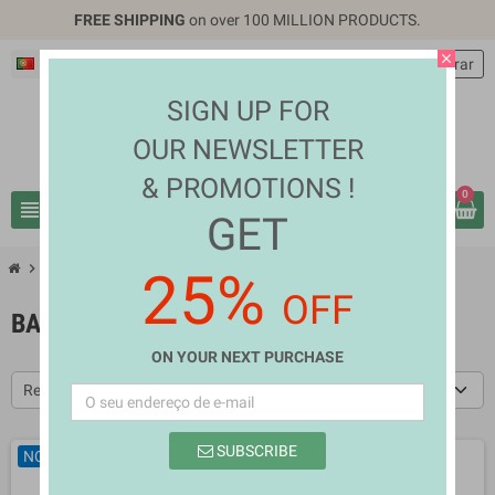
FREE SHIPPING
on over 100 MILLION PRODUCTS.
close
Português PT
EUR €
person
Entrar
SIGN UP FOR
OUR NEWSLETTER
& PROMOTIONS !
0
view_headline
search
GET
chevron_right
chevron_right
Fashion & Accessories
Backpacks & Luggages
25%
OFF
BACKPACKS & LUGGAGES
ON YOUR NEXT PURCHASE
Relevância
SUBSCRIBE
NOVO
NOVO