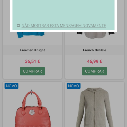
NÃO MOSTRAR ESTA MENSAGEM NOVAMENTE
Freeman Knight
French Ornible
36,51 €
46,99 €
COMPRAR
COMPRAR
NOVO
NOVO