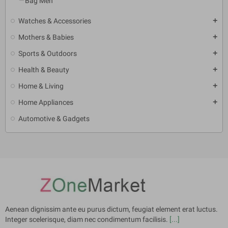
Bag Men
Watches & Accessories
add
Mothers & Babies
add
Sports & Outdoors
add
Health & Beauty
add
Home & Living
add
Home Appliances
add
Automotive & Gadgets
Aenean dignissim ante eu purus dictum, feugiat element erat luctus.
Integer scelerisque, diam nec condimentum facilisis.
[...]