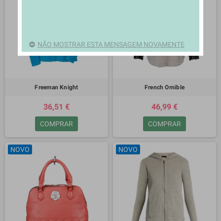
NÃO MOSTRAR ESTA MENSAGEM NOVAMENTE
Freeman Knight
French Ornible
36,51 €
46,99 €
COMPRAR
COMPRAR
NOVO
NOVO