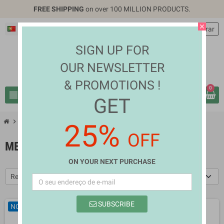
FREE SHIPPING
on over 100 MILLION PRODUCTS.
close
Português PT
EUR €
person
Entrar
SIGN UP FOR
OUR NEWSLETTER
& PROMOTIONS !
0
view_headline
search
GET
chevron_right
chevron_right
Fashion & Accessories
Men's Clothes
25%
OFF
MEN'S CLOTHES
ON YOUR NEXT PURCHASE
Relevância
SUBSCRIBE
NOVO
NOVO