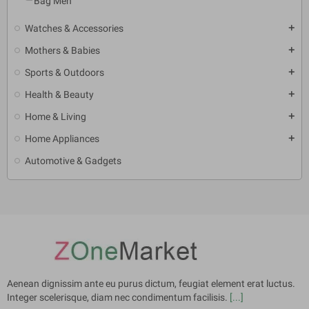
Bag Men
Watches & Accessories
add
Mothers & Babies
add
Sports & Outdoors
add
Health & Beauty
add
Home & Living
add
Home Appliances
add
Automotive & Gadgets
Aenean dignissim ante eu purus dictum, feugiat element erat luctus.
Integer scelerisque, diam nec condimentum facilisis.
[...]