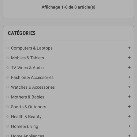
Affichage 1-8 de 8 article(s)
CATÉGORIES
Computers & Laptops
add
Mobiles & Tablets
add
TV, Video & Audio
add
Fashion & Accessories
add
Watches & Accessories
add
Mothers & Babies
add
Sports & Outdoors
add
Health & Beauty
add
Home & Living
add
Home Appliances
add