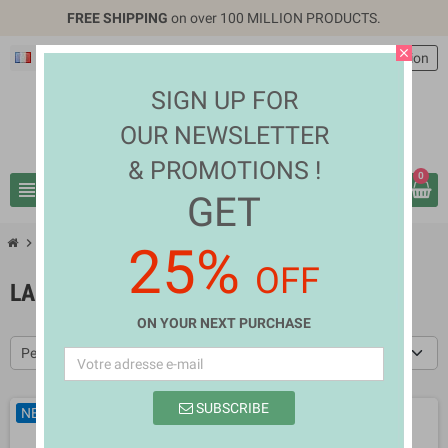
FREE SHIPPING
on over 100 MILLION PRODUCTS.
close
Français
EUR €
person
Connexion
SIGN UP FOR
OUR NEWSLETTER
& PROMOTIONS !
0
view_headline
search
GET
chevron_right
chevron_right
Home Appliances
Large Home Appliances
25%
OFF
LARGE HOME APPLIANCES
ON YOUR NEXT PURCHASE
Pertinence
SUBSCRIBE
NEUF
NEUF