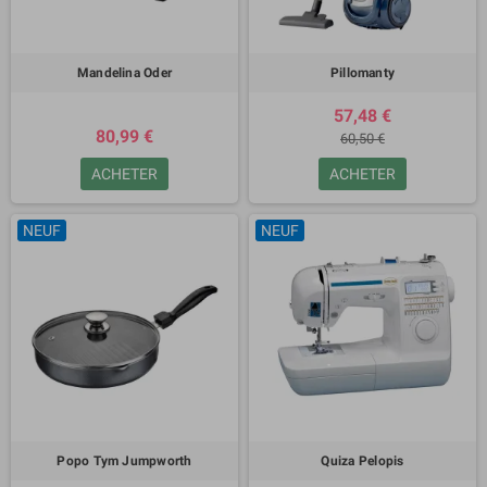
Mandelina Oder
Pillomanty
57,48 €
80,99 €
60,50 €
ACHETER
ACHETER
NEUF
NEUF
Popo Tym Jumpworth
Quiza Pelopis