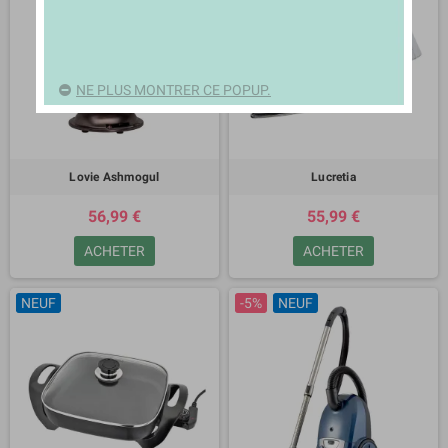
NE PLUS MONTRER CE POPUP.
Lovie Ashmogul
Lucretia
56,99 €
55,99 €
ACHETER
ACHETER
NEUF
-5%
NEUF