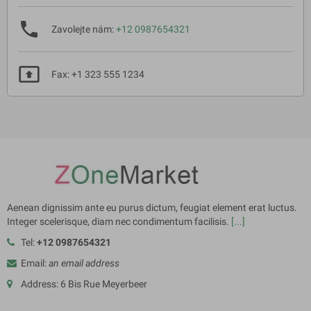
phone
Zavolejte nám:
+12 0987654321
present_to_all
Fax: +1 323 555 1234
Aenean dignissim ante eu purus dictum, feugiat element erat luctus.
Integer scelerisque, diam nec condimentum facilisis.
[...]
Tel:
+12 0987654321
Email:
an email address
Address: 6 Bis Rue Meyerbeer