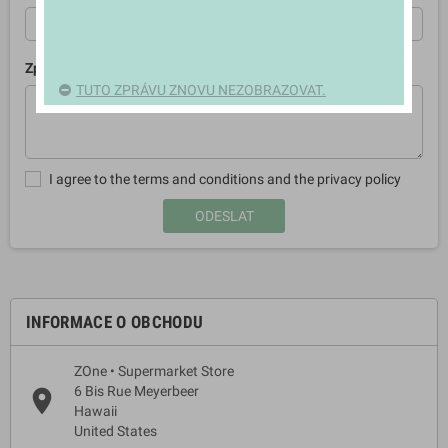
Zpráva
TUTO ZPRÁVU ZNOVU NEZOBRAZOVAT.
I agree to the terms and conditions and the privacy policy
INFORMACE O OBCHODU
ZOne • Supermarket Store
6 Bis Rue Meyerbeer
place
Hawaii
United States