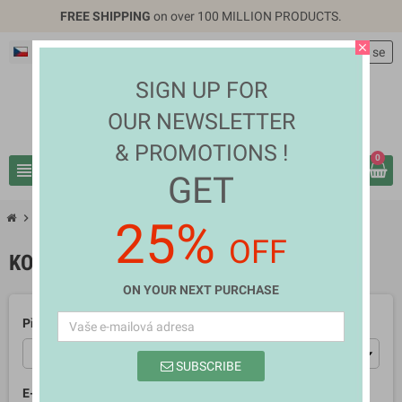
FREE SHIPPING
on over 100 MILLION PRODUCTS.
close
Čeština
EUR €
person
Přihlásit se
SIGN UP FOR
OUR NEWSLETTER
& PROMOTIONS !
0
view_headline
search
GET
chevron_right
Kontaktujte nás
25%
OFF
KONTAKTUJTE NÁS
ON YOUR NEXT PURCHASE
Předmět
SUBSCRIBE
E-mailová adresa