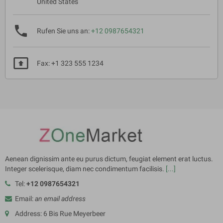
United States
phone
Rufen Sie uns an:
+12 0987654321
present_to_all
Fax: +1 323 555 1234
Aenean dignissim ante eu purus dictum, feugiat element erat luctus.
Integer scelerisque, diam nec condimentum facilisis.
[...]
Tel:
+12 0987654321
Email:
an email address
Address: 6 Bis Rue Meyerbeer