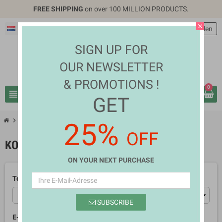
FREE SHIPPING
on over 100 MILLION PRODUCTS.
close
Deutsch
EUR €
person
Anmelden
SIGN UP FOR
OUR NEWSLETTER
& PROMOTIONS !
0
view_headline
search
GET
chevron_right
Kontakt
25%
OFF
KONTAKT
ON YOUR NEXT PURCHASE
Template
SUBSCRIBE
E-Mail