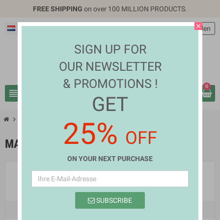
FREE SHIPPING
on over 100 MILLION PRODUCTS.
close
Deutsch
EUR €
person
Anmelden
SIGN UP FOR
OUR NEWSLETTER
& PROMOTIONS !
0
view_headline
search
GET
chevron_right
Marken
25%
OFF
MARKEN
ON YOUR NEXT PURCHASE
SUBSCRIBE
Author Name