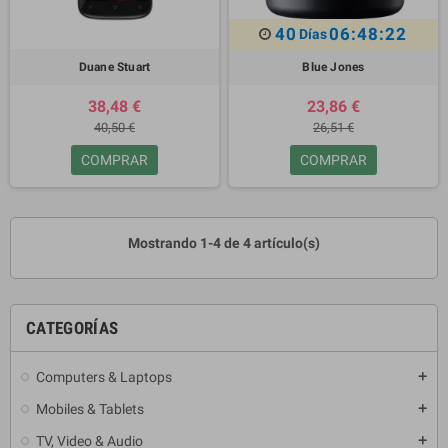
40
06:48:21
Días
Duane Stuart
Blue Jones
38,48 €
23,86 €
40,50 €
26,51 €
COMPRAR
COMPRAR
Mostrando 1-4 de 4 artículo(s)
CATEGORÍAS
Computers & Laptops
add
Mobiles & Tablets
add
TV, Video & Audio
add