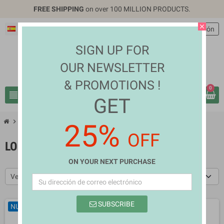
FREE SHIPPING
on over 100 MILLION PRODUCTS.
close
Español
EUR €
person
Iniciar sesión
SIGN UP FOR
OUR NEWSLETTER
& PROMOTIONS !
0
view_headline
search
GET
chevron_right
Los más vendidos
25%
OFF
LOS MÁS VENDIDOS
ON YOUR NEXT PURCHASE
Ventas en orden decreciente
SUBSCRIBE
NUEVO
NUEVO