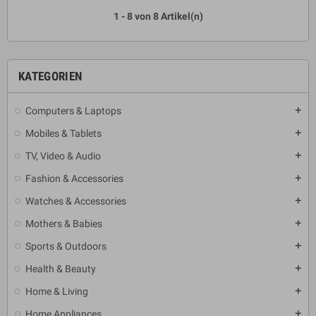
1 - 8 von 8 Artikel(n)
KATEGORIEN
Computers & Laptops
add
Mobiles & Tablets
add
TV, Video & Audio
add
Fashion & Accessories
add
Watches & Accessories
add
Mothers & Babies
add
Sports & Outdoors
add
Health & Beauty
add
Home & Living
add
Home Appliances
add