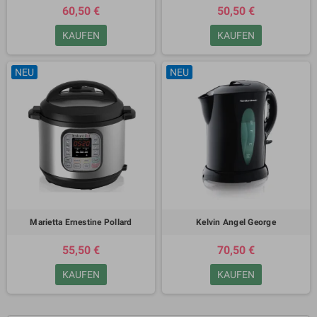
60,50 €
50,50 €
KAUFEN
KAUFEN
NEU
NEU
Marietta Ernestine Pollard
Kelvin Angel George
55,50 €
70,50 €
KAUFEN
KAUFEN