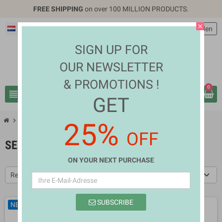
FREE SHIPPING
on over 100 MILLION PRODUCTS.
close
Deutsch
EUR €
person
Anmelden
SIGN UP FOR
OUR NEWSLETTER
& PROMOTIONS !
0
view_headline
search
GET
chevron_right
chevron_right
Home Appliances
Sewing Machines
25%
OFF
SEWING MACHINES
ON YOUR NEXT PURCHASE
Relevanz
SUBSCRIBE
NEU
NEU