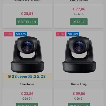
€ 77,86
€ 25,51
€ 86,51
BESTELLEN
DETAILS
-10%
NIEUW
-10%
NIEUW
38
05:35:27
dagen
Blue Jones
Bruno Long
€ 23,86
€ 59,86
€ 26,51
€ 66,51