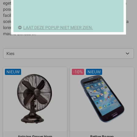
eget tristique eros. Aliquam gravida dolor augue, nec auctor ligula
posuere finibus. Praesent sit amet est sem. Curabitur non felis
facilisis, interdum turpis id, egestas nisi. Fusce blandit, mi at
scelerisque porta, purus erat aliquet est, vitae maximus arcu nibh a
LAAT DEZE POPUP NIET MEER ZIEN.
lorem. Sed eleifend consequat neque, consectetur ullamcorper
mauris ultrices in.
Kies
NIEUW
-10%
NIEUW
Antoine Grover Horn
Bettye Roman