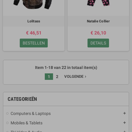
Lolitass
Natalie Collier
€ 46,51
€ 26,10
BESTELLEN
DETAILS
Item 1-18 van 22 in totaal item(s)
1
2
VOLGENDE
navigate_next
CATEGORIEËN
Computers & Laptops
add
Mobiles & Tablets
add