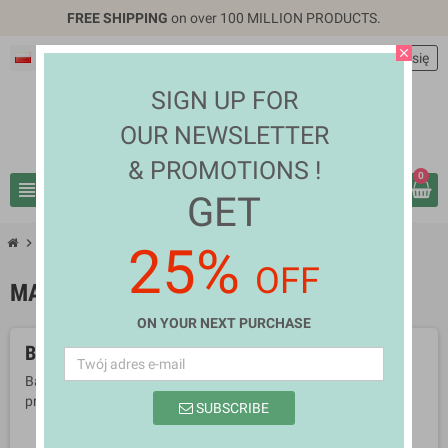
FREE SHIPPING
on over 100 MILLION PRODUCTS.
close
Polski
EUR €
person
Zaloguj się
SIGN UP FOR
OUR NEWSLETTER
& PROMOTIONS !
0
view_headline
search
GET
chevron_right
chevron_right
Health & Beauty
Makeup
25%
OFF
MAKEUP
ON YOUR NEXT PURCHASE
Brak dostępnych produktów.
Bądźcie czujni! W tym miejscu zostanie wyświetlonych więcej
produktów w miarę ich dodawania.
SUBSCRIBE
search