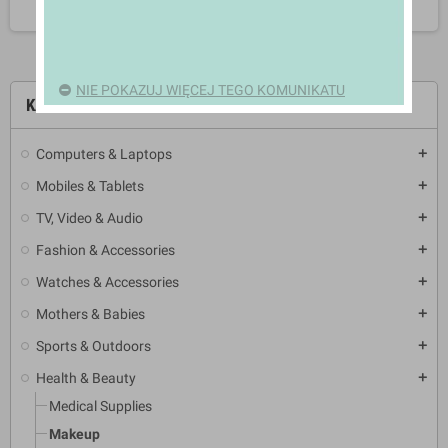
NIE POKAZUJ WIĘCEJ TEGO KOMUNIKATU
KATEGORIE
Computers & Laptops
add
Mobiles & Tablets
add
TV, Video & Audio
add
Fashion & Accessories
add
Watches & Accessories
add
Mothers & Babies
add
Sports & Outdoors
add
Health & Beauty
add
Medical Supplies
Makeup