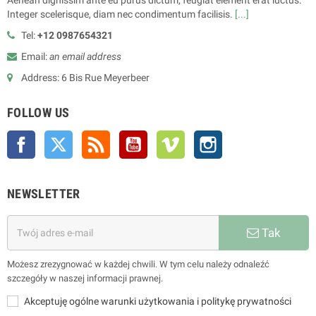
Aenean dignissim ante eu purus dictum, feugiat element erat luctus.
Integer scelerisque, diam nec condimentum facilisis.
[...]
Tel:
+12 0987654321
Email:
an email address
Address: 6 Bis Rue Meyerbeer
FOLLOW US
Facebook
Twitter
Rss
YouTube
Vimeo
Instagram
NEWSLETTER
Tak
Możesz zrezygnować w każdej chwili. W tym celu należy odnaleźć
szczegóły w naszej informacji prawnej.
Akceptuję ogólne warunki użytkowania i politykę prywatności