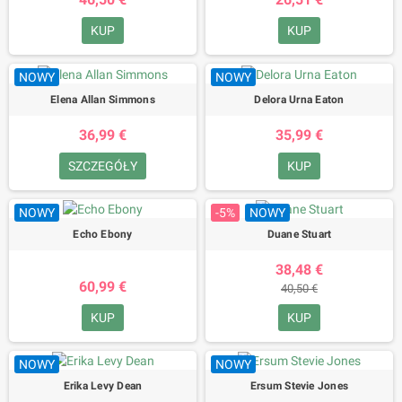
KUP
KUP
NOWY
NOWY
Elena Allan Simmons
Delora Urna Eaton
36,99 €
35,99 €
SZCZEGÓŁY
KUP
NOWY
-5%
NOWY
Echo Ebony
Duane Stuart
38,48 €
60,99 €
40,50 €
KUP
KUP
NOWY
NOWY
Erika Levy Dean
Ersum Stevie Jones