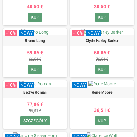
40,50 €
30,50 €
KUP
KUP
-10%
NOWY
-10%
NOWY
Bruno Long
Clyde Harley Barker
59,86 €
68,86 €
66,51 €
76,51 €
KUP
KUP
-10%
NOWY
NOWY
Bettye Roman
Rene Moore
77,86 €
36,51 €
86,51 €
SZCZEGÓŁY
KUP
NOWY
NOWY