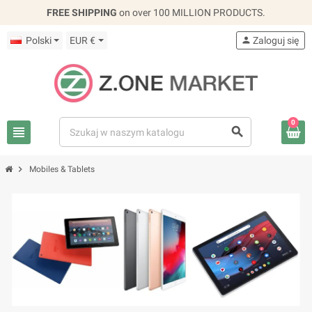
FREE SHIPPING
on over 100 MILLION PRODUCTS.
Polski
EUR €
person
Zaloguj się
0
view_headline
search
chevron_right
Mobiles & Tablets