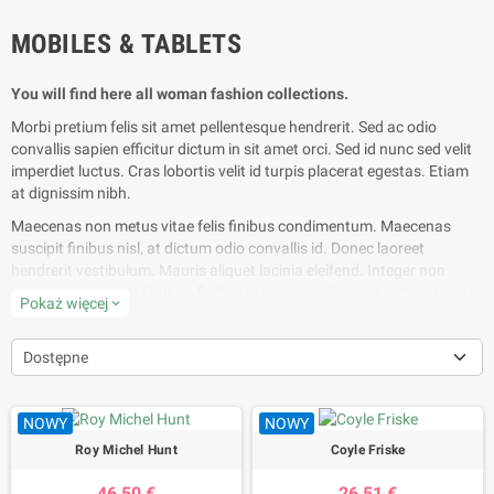
MOBILES & TABLETS
You will find here all woman fashion collections.
Morbi pretium felis sit amet pellentesque hendrerit. Sed ac odio
convallis sapien efficitur dictum in sit amet orci. Sed id nunc sed velit
imperdiet luctus. Cras lobortis velit id turpis placerat egestas. Etiam
at dignissim nibh.
Maecenas non metus vitae felis finibus condimentum. Maecenas
suscipit finibus nisl, at dictum odio convallis id. Donec laoreet
hendrerit vestibulum. Mauris aliquet lacinia eleifend. Integer non
augue at purus vestibulum finibus in ac urna. Vivamus dictum urna id
Pokaż więcej
expand_more
mollis euismod. Cras ultricies eu est eu eleifend.
Dostępne
NOWY
NOWY
Roy Michel Hunt
Coyle Friske
46,50 €
26,51 €