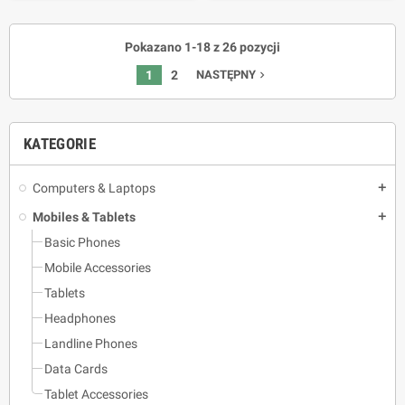
Pokazano 1-18 z 26 pozycji
1
2
NASTĘPNY
navigate_next
KATEGORIE
Computers & Laptops
add
Mobiles & Tablets
add
Basic Phones
Mobile Accessories
Tablets
Headphones
Landline Phones
Data Cards
Tablet Accessories