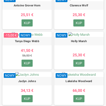
Antoine Grover Horn
Clarence Wolf
25,51 €
25,30 €
KUP
KUP
-15,00 €
NOWY
NOWY
Tanya Diego Webb
Holly Marsh
41,50 €
25,30 €
56,50 €
KUP
KUP
NOWY
NOWY
Jaclyn Johns
Lakeisha Woodward
34,13 €
66,00 €
KUP
KUP