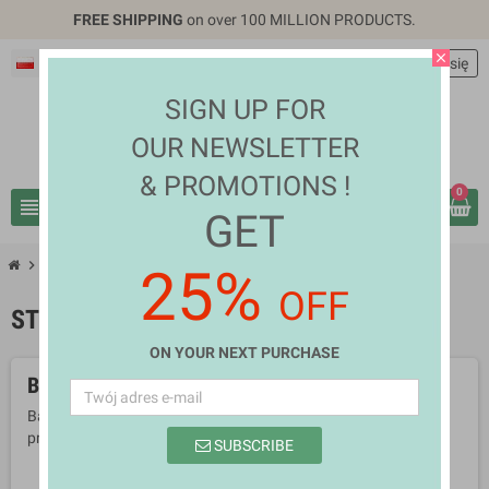
FREE SHIPPING
on over 100 MILLION PRODUCTS.
close
Polski
EUR €
person
Zaloguj się
SIGN UP FOR
OUR NEWSLETTER
& PROMOTIONS !
0
view_headline
search
GET
chevron_right
chevron_right
Home & Living
Stationery
25%
OFF
STATIONERY
ON YOUR NEXT PURCHASE
Brak dostępnych produktów.
Bądźcie czujni! W tym miejscu zostanie wyświetlonych więcej
produktów w miarę ich dodawania.
SUBSCRIBE
search