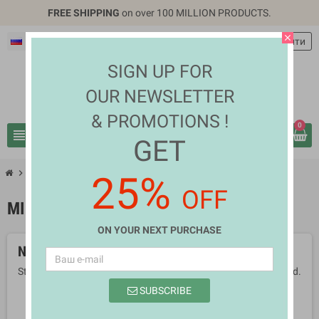
FREE SHIPPING
on over 100 MILLION PRODUCTS.
close
Русский
EUR €
person
Войти
SIGN UP FOR
OUR NEWSLETTER
& PROMOTIONS !
0
view_headline
search
GET
chevron_right
chevron_right
Mothers & Babies
Milk & Nutrition Foods
25%
OFF
MILK & NUTRITION FOODS
ON YOUR NEXT PURCHASE
No products available yet
Stay tuned! More products will be shown here as they are added.
SUBSCRIBE
search