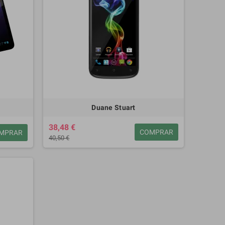
Duane Stuart
38,48 €
COMPRAR
MPRAR
40,50 €