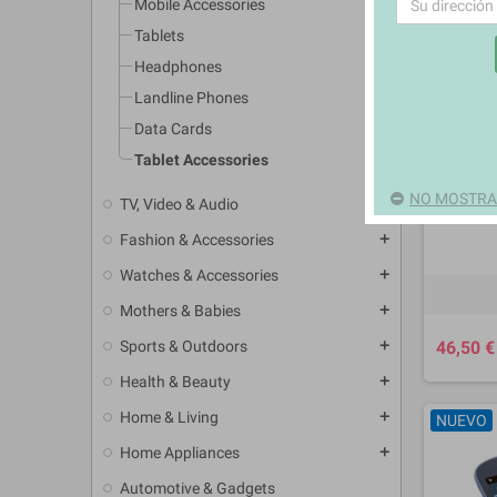
Mobile Accessories
Tablets
Headphones
Landline Phones
Data Cards
Tablet Accessories
NO MOSTRAR
TV, Video & Audio
add
Fashion & Accessories
add
Watches & Accessories
add
Mothers & Babies
add
Sports & Outdoors
46,50 €
add
Health & Beauty
add
Home & Living
add
NUEVO
Home Appliances
add
Automotive & Gadgets