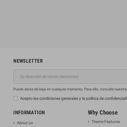
ue Jones
Bruno Long
€
59,86 €
26,51 €
66,51 €
-10%
-10%
NEWSLETTER
Puede darse de baja en cualquier momento. Para ello, consulte nuestra 
Acepto las condiciones generales y la política de confidencial
Why Choose
INFORMATION
Theme Features
About us