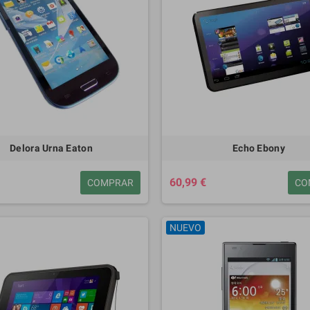
Delora Urna Eaton
Echo Ebony
60,99 €
COMPRAR
CO
NUEVO